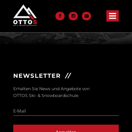
Navigation
Die Skischule
überspringen
Der Skiverleih
Kurse
Events
Jobs
NEWSLETTER
Kontakt
Erhalten Sie News und Angebote von
OTTOS Ski- & Snowboardschule